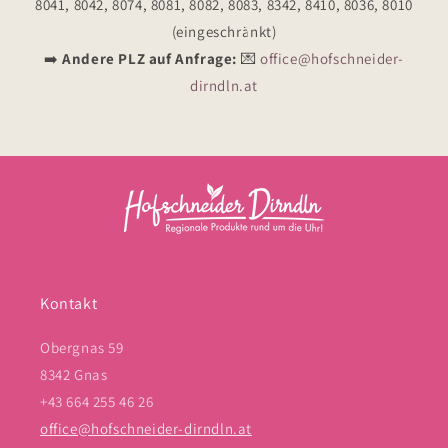
8041, 8042, 8074, 8081, 8082, 8083, 8342, 8410, 8036, 8010
(eingeschränkt)
➡️
Andere PLZ auf Anfrage:
💌
office@hofschneider-
dirndln.at
Kontakt
Obergnas 59
8342 Gnas
+43 664 255 46 26
office@hofschneider-dirndln.at