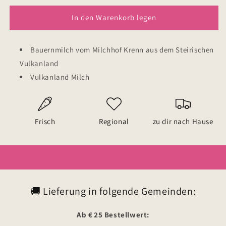
Bauernmilch
Bauernmilch
1L
1L
In den Warenkorb legen
Bauernmilch vom Milchhof Krenn aus dem Steirischen
Vulkanland
Vulkanland Milch
Frisch
Regional
zu dir nach Hause
🚚 Lieferung in folgende Gemeinden:
Ab € 25 Bestellwert: