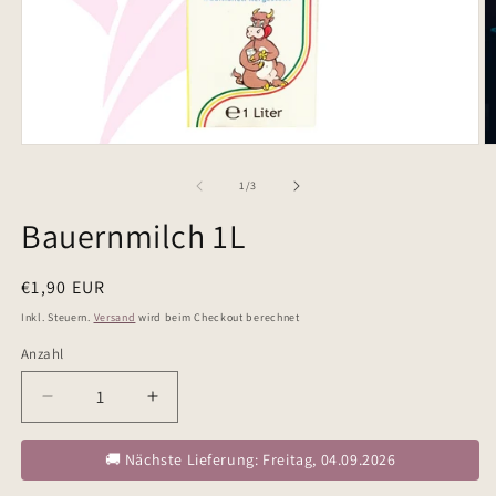
von
1
/
3
Bauernmilch 1L
Normaler
€1,90 EUR
Preis
Inkl. Steuern.
Versand
wird beim Checkout berechnet
Anzahl
Verringere
Erhöhe
die
die
Menge
Menge
🚚 Nächste Lieferung: Freitag, 04.09.2026
für
für